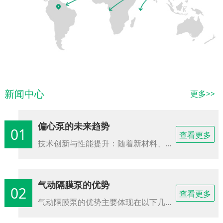
新闻中心
更多>>
偏心泵的未来趋势
01
查看更多
技术创新与性能提升：随着新材料、新工艺和新技术的不断涌现，偏心泵的性能将得到进一步提升。例如，偏心柱塞泵的性能和可靠性将随着液压技术的进步而提高。偏心泵将更加注重高效、低噪音和节能的设计，以满足用户对泵运行效率和能耗的更高要求......
气动隔膜泵的优势
02
查看更多
气动隔膜泵的优势主要体现在以下几个方面：良好的自吸性能：气动隔膜泵能够在较低的吸入压力下实现自吸，这使得它在各种工况下都能实现稳定的自吸，无需额外的自吸设备。这种特性特别适用于吸入性能较差的介质......