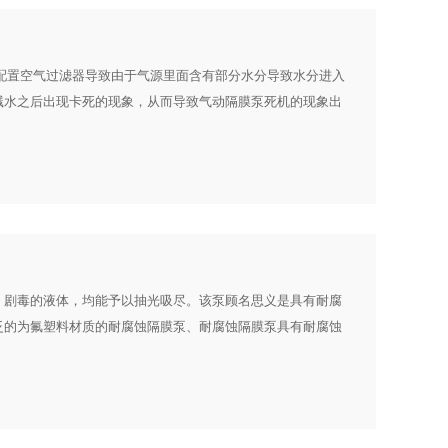
配置空气过滤器导致由于气源里面含有部分水分导致水分进入
溅水之后出现卡死的现象，从而导致气动隔膜泵死机的现象出
、剧毒的液体，均能予以抽光吸尽。该泵顾名思义是具有耐腐
泛的为氟塑料材质的耐腐蚀隔膜泵、耐腐蚀隔膜泵具有耐腐蚀