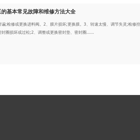
泵的基本常见故障和维修方法大全
泄谝;检修或更换进料阀。2、膜片损坏;更换膜。3、转速太慢、调节失灵;检
封圈损坏或过松;2、调整或更换密封垫、密封圈......