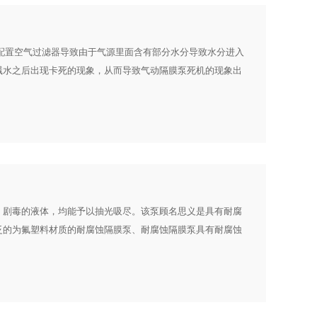
配置空气过滤器导致由于气源里面含有部分水分导致水分进入
溅水之后出现卡死的现象，从而导致气动隔膜泵死机的现象出
、剧毒的液体，均能予以抽光吸尽。该泵顾名思义是具有耐腐
泛的为氟塑料材质的耐腐蚀隔膜泵、耐腐蚀隔膜泵具有耐腐蚀