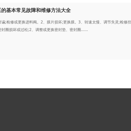
泵的基本常见故障和维修方法大全
泄谝;检修或更换进料阀。2、膜片损坏;更换膜。3、转速太慢、调节失灵;检
封圈损坏或过松;2、调整或更换密封垫、密封圈......