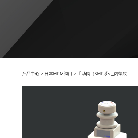
手动阀（SMP系列_
产品中心
>
日本MRM阀门
>
手动阀（SMP系列_内螺纹）