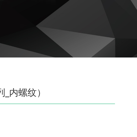
列_内螺纹）