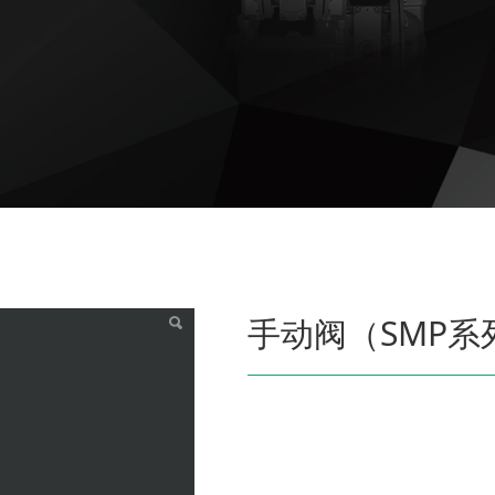
内螺纹）
手动阀（SMP系