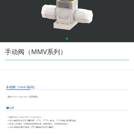
手动阀（MMV系列）