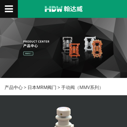
手动阀（MMV系列）
产品中心
>
日本MRM阀门
>
手动阀（MMV系列）